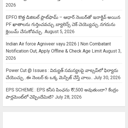
2026
EPFO కొత్త డిజిటల్ ప్లాట్‌ఫామ్‌ – ఆధార్ నెంబర్‌తో ఇనాక్టివ్ అయిన
PF ఖాతాలను గుర్తించవచ్చు..బ్యాలెన్స్ చెక్ చెయ్యొచ్చు..నగదును
క్లెయిమ్ చేసుకోవచ్చు..
August 5, 2026
Indian Air force Agniveer vayu 2026 | Non Combatant
Notification Out, Apply Offline & Check Age Limit
August 3,
2026
Power Cut @ Issues : విద్యుత్ సమస్యలపై వాట్సప్‌లో ఫిర్యాదు
చేయొచ్చు…ఈ నెంబర్ కు ఒక్క మెస్సేజ్ చేస్తే చాలు..
July 30, 2026
EPS SCHEME : EPS కనీస పింఛను ₹ 7,500 అవుతుందా? కేంద్రం
పార్లమెంట్‌లో చెప్పిందేమిటి?
July 28, 2026