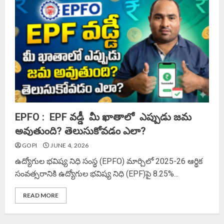
EPFO : EPF వడ్డీ మీ ఖాతాలో ఎప్పుడు జమ
అవుతుంది? తెలుసుకోవడం ఎలా?
GOPI
JUNE 4, 2026
ఉద్యోగుల భవిష్య నిధి సంస్థ (EPFO) మార్చిలో 2025-26 ఆర్థిక
సంవత్సరానికి ఉద్యోగుల భవిష్య నిధి (EPF)పై 8.25%...
READ MORE