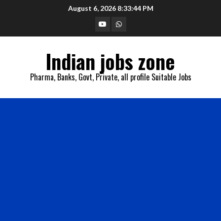
Skip
August 6, 2026
8:33:44 PM
to
YouTube
Whatsapp
content
Indian jobs zone
Pharma, Banks, Govt, Private, all profile Suitable Jobs