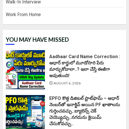
Walk-In Interview
Work From Home
YOU MAY HAVE MISSED
Aadhaar Card Name Correction :
ఆధార్ కార్డులో మూడోసారి పేరు
మార్చుకోవాలా..? ఇలా చేస్తే ఈజీగా
అవుతుంది!
AUGUST 6, 2026
EPFO కొత్త డిజిటల్ ప్లాట్‌ఫామ్‌ – ఆధార్
నెంబర్‌తో ఇనాక్టివ్ అయిన PF ఖాతాలను
గుర్తించవచ్చు..బ్యాలెన్స్ చెక్
చెయ్యొచ్చు..నగదును క్లెయిమ్
చేసుకోవచ్చు..