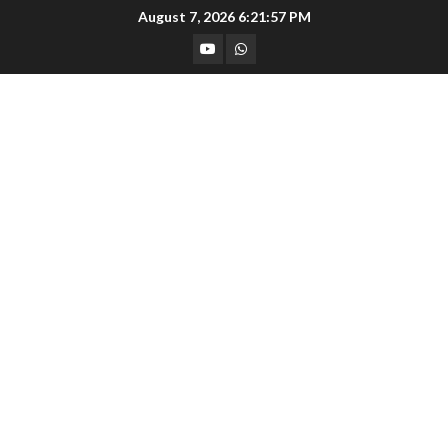
Skip
August 7, 2026
6:21:58 PM
to
YouTube
Whatsapp
content