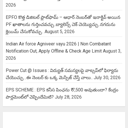
2026
EPFO కొత్త డిజిటల్ ప్లాట్‌ఫామ్‌ – ఆధార్ నెంబర్‌తో ఇనాక్టివ్ అయిన
PF ఖాతాలను గుర్తించవచ్చు..బ్యాలెన్స్ చెక్ చెయ్యొచ్చు..నగదును
క్లెయిమ్ చేసుకోవచ్చు..
August 5, 2026
Indian Air force Agniveer vayu 2026 | Non Combatant
Notification Out, Apply Offline & Check Age Limit
August 3,
2026
Power Cut @ Issues : విద్యుత్ సమస్యలపై వాట్సప్‌లో ఫిర్యాదు
చేయొచ్చు…ఈ నెంబర్ కు ఒక్క మెస్సేజ్ చేస్తే చాలు..
July 30, 2026
EPS SCHEME : EPS కనీస పింఛను ₹ 7,500 అవుతుందా? కేంద్రం
పార్లమెంట్‌లో చెప్పిందేమిటి?
July 28, 2026