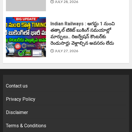
JULY 28, 2026
Indian Railways : ఆగస్టు 1 నుంచి
తత్కాల్‌ టికెట్‌ బుకింగ్‌ సమయాల్లో
మార్పులు.. రిజర్వేషన్ కౌంటర్‌కు
రెండుసార్లు వెళ్లాల్సిన అవసరం లేదు
JULY 27, 2026
Contact us
Privacy Policy
Disclaimer
Terms & Conditions