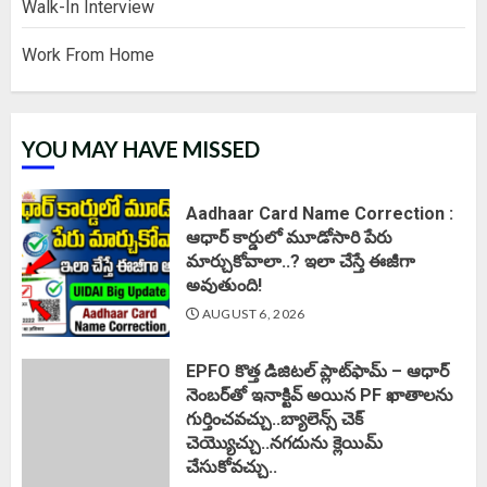
Walk-In Interview
Work From Home
YOU MAY HAVE MISSED
Aadhaar Card Name Correction :
ఆధార్ కార్డులో మూడోసారి పేరు
మార్చుకోవాలా..? ఇలా చేస్తే ఈజీగా
అవుతుంది!
AUGUST 6, 2026
EPFO కొత్త డిజిటల్ ప్లాట్‌ఫామ్‌ – ఆధార్
నెంబర్‌తో ఇనాక్టివ్ అయిన PF ఖాతాలను
గుర్తించవచ్చు..బ్యాలెన్స్ చెక్
చెయ్యొచ్చు..నగదును క్లెయిమ్
చేసుకోవచ్చు..