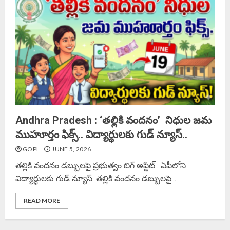
Andhra Pradesh : ‘తల్లికి వందనం’ నిధుల జమ
ముహూర్తం ఫిక్స్.. విద్యార్ధులకు గుడ్ న్యూస్..
GOPI
JUNE 5, 2026
తల్లికి వందనం డబ్బులపై ప్రభుత్వం బిగ్ అప్డేట్ : ఏపీలోని
విద్యార్ధులకు గుడ్ న్యూస్. తల్లికి వందనం డబ్బులపై...
READ MORE