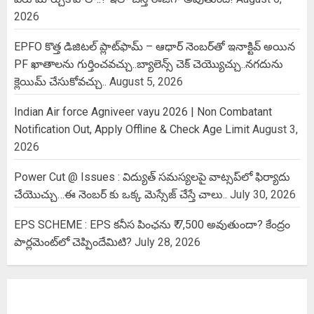
2026
EPFO కొత్త డిజిటల్ ప్లాట్‌ఫామ్‌ – ఆధార్ నెంబర్‌తో ఇనాక్టివ్ అయిన
PF ఖాతాలను గుర్తించవచ్చు..బ్యాలెన్స్ చెక్ చెయ్యొచ్చు..నగదును
క్లెయిమ్ చేసుకోవచ్చు..
August 5, 2026
Indian Air force Agniveer vayu 2026 | Non Combatant
Notification Out, Apply Offline & Check Age Limit
August 3,
2026
Power Cut @ Issues : విద్యుత్ సమస్యలపై వాట్సప్‌లో ఫిర్యాదు
చేయొచ్చు…ఈ నెంబర్ కు ఒక్క మెస్సేజ్ చేస్తే చాలు..
July 30, 2026
EPS SCHEME : EPS కనీస పింఛను ₹ 7,500 అవుతుందా? కేంద్రం
పార్లమెంట్‌లో చెప్పిందేమిటి?
July 28, 2026