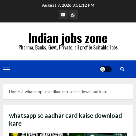
Skip
August 7, 2026
3:51:12 PM
to
YouTube
Whatsapp
content
Indian jobs zone
Pharma, Banks, Govt, Private, all profile Suitable Jobs
Primary
Menu
Home
whatsapp se aadhar card kaise download kare
whatsapp se aadhar card kaise download
kare