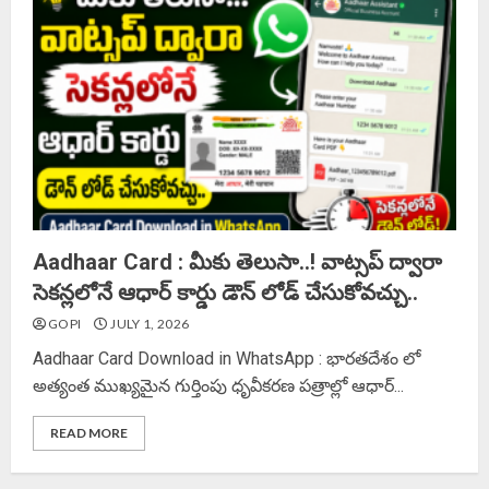
Aadhaar Card : మీకు తెలుసా..! వాట్సప్‌ ద్వారా
సెకన్లలోనే ఆధార్ కార్డు డౌన్ లోడ్ చేసుకోవచ్చు..
GOPI
JULY 1, 2026
Aadhaar Card Download in WhatsApp : భారతదేశం లో
అత్యంత ముఖ్యమైన గుర్తింపు ధృవీకరణ పత్రాల్లో ఆధార్...
READ MORE