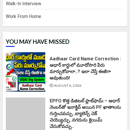
Walk-In Interview
Work From Home
YOU MAY HAVE MISSED
Aadhaar Card Name Correction :
ఆధార్ కార్డులో మూడోసారి పేరు
మార్చుకోవాలా..? ఇలా చేస్తే ఈజీగా
అవుతుంది!
AUGUST 6, 2026
EPFO కొత్త డిజిటల్ ప్లాట్‌ఫామ్‌ – ఆధార్
నెంబర్‌తో ఇనాక్టివ్ అయిన PF ఖాతాలను
గుర్తించవచ్చు..బ్యాలెన్స్ చెక్
చెయ్యొచ్చు..నగదును క్లెయిమ్
చేసుకోవచ్చు..