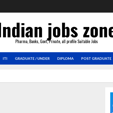
Indian jobs zon
Pharma, Banks, Govt, Private, all profile Suitable Jobs
ITI
GRADUATE / UNDER
DIPLOMA
POST GRADUATE