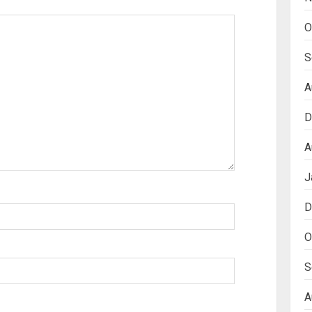
O
S
A
D
A
J
D
O
S
A