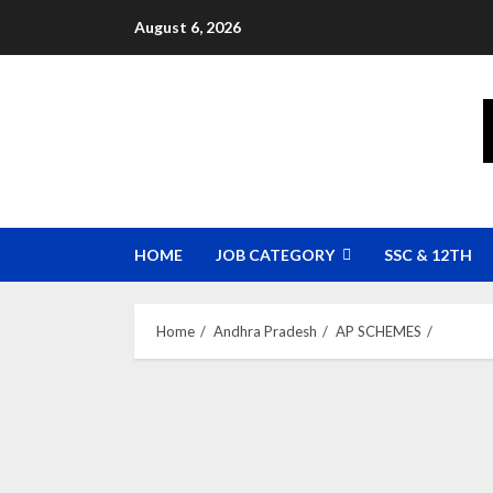
Skip
August 6, 2026
to
content
HOME
JOB CATEGORY
SSC & 12TH
Home
Andhra Pradesh
AP SCHEMES