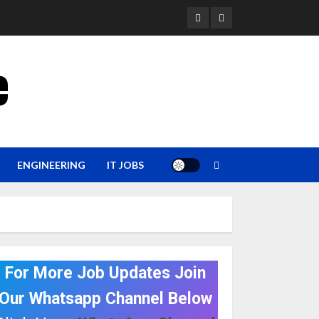
YouTube
Whatsapp
e
ENGINEERING
IT JOBS
For More Job Updates Join
Our Whatsapp Channel Below