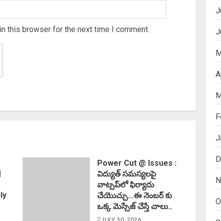
J
n this browser for the next time I comment.
J
M
A
M
F
J
D
Power Cut @ Issues :
|
విద్యుత్ సమస్యలపై
N
వాట్సప్‌లో ఫిర్యాదు
ly
చేయొచ్చు…ఈ నెంబర్ కు
O
ఒక్క మెస్సేజ్ చేస్తే చాలు..
JULY 30, 2026