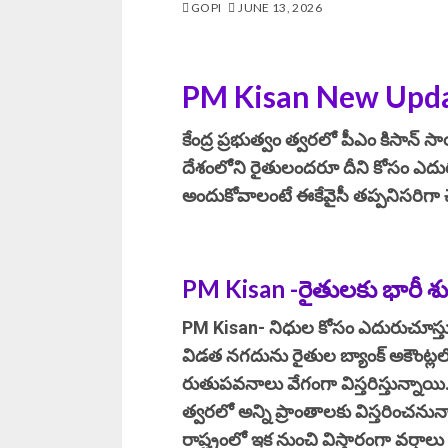
GOPI
JUNE 13, 2026
PM Kisan New Upda
కేంద్ర ప్రభుత్వం త్వరలో పీఎం కిసాన్
దేశంలోని రైతులందరూ దీని కోసం ఎదు
అందుకోవాలంటే ఈకేవైసీ తప్పనిసరిగా చ
PM Kisan -రైతులకు భారీ శుభ
PM Kisan- నిధుల కోసం ఎదురుచూస్తున్
విడత నగదును రైతుల బ్యాంక్ అకౌంట్లల
రుతుపవనాలు వేగంగా విస్తరిస్తున్నాయి
త్వరలో అన్ని ప్రాంతాలకు విస్తరించన
రాష్ట్రంలో ఇక నుంచి విస్తారంగా వర్ష