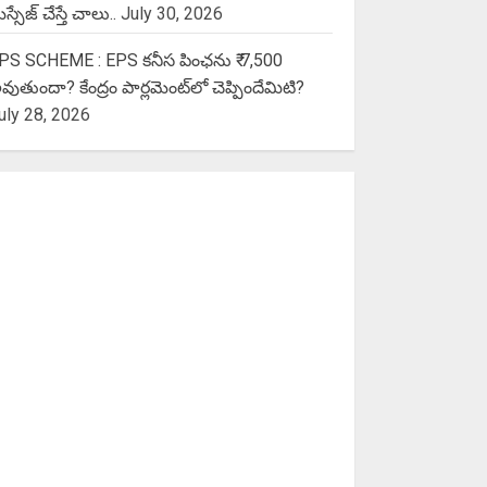
స్సేజ్ చేస్తే చాలు..
July 30, 2026
PS SCHEME : EPS కనీస పింఛను ₹ 7,500
వుతుందా? కేంద్రం పార్లమెంట్‌లో చెప్పిందేమిటి?
uly 28, 2026