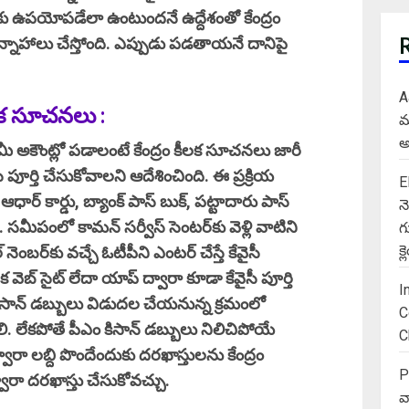
కు ఉపయోపడేలా ఉంటుందనే ఉద్దేశంతో కేంద్రం
్నాహాలు చేస్తోంది. ఎప్పుడు పడతాయనే దానిపై
A
ీలక సూచనలు :
మ
అ
 అకౌంట్లో పడాలంటే కేంద్రం కీలక సూచనలు జారీ
ీ పూర్తి చేసుకోవాలని ఆదేశించింది. ఈ ప్రక్రియ
E
ఆధార్ కార్డు, బ్యాంక్ పాస్ బుక్, పట్టాదారు పాస్
న
లి. సమీపంలో కామన్ సర్వీస్ సెంటర్‌కు వెళ్లి వాటిని
గ
క
ెంబర్‌కు వచ్చే ఓటీపీని ఎంటర్ చేస్తే కేవైసీ
 వెబ్ సైట్ లేదా యాప్ ద్వారా కూడా కేవైసీ పూర్తి
I
 కిసాన్ డబ్బులు విడుదల చేయనున్న క్రమంలో
C
ాలి. లేకపోతే పీఎం కిసాన్ డబ్బులు నిలిచిపోయే
C
రా లబ్ది పొందేందుకు దరఖాస్తులను కేంద్రం
P
ద్వారా దరఖాస్తు చేసుకోవచ్చు.
వ