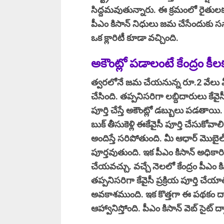
సిద్దమవుతున్నారు. ఈ క్రమంలో రైతుల
పీఎం కిసాన్ నిధులు జమ చేసేందుకు సన
ఒక క్లారిటీ కూడా వచ్చింది.
అకౌంట్లో పడాలంటే కేంద్రం క
త్వరలోనే జమ చేయనున్న రూ.2 వేలు మీ
చేసింది. తప్పనిసరిగా లబ్దిదారులు కేవైస
పూర్తి చేస్తే అకౌంట్లో డబ్బులు పడతాయి. 
బుక్ తీసుకెళ్లి ఈకేవైసీ పూర్తి చేసుకోవా
అందిస్తే సరిపోతుంది. మీ ఆధార్ మొబైల్ న
పూర్తవుతుంది. ఇక పీఎం కిసాన్ అధికారిక
చేయవచ్చు. వచ్చే నెలలో కేంద్రం పీఎం
తప్పనిసరిగా కేవైసీ ప్రక్రియ పూర్తి చేయ
అవకాశముంది. ఇక కొత్తగా ఈ పథకం ద్వా
ఆహ్వానిస్తోంది. పీఎం కిసాన్ వెబ్ సైట్ 