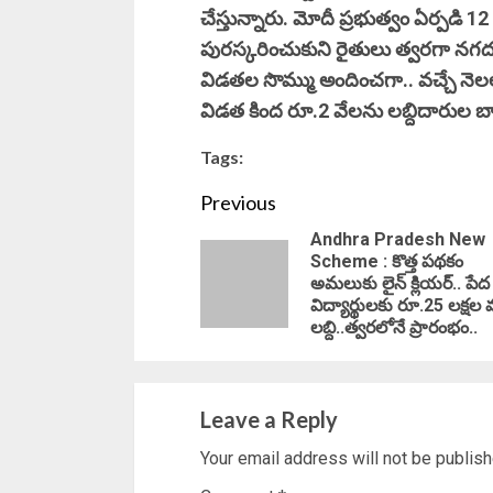
చేస్తున్నారు. మోదీ ప్రభుత్వం ఏర్పడి 1
పురస్కరించుకుని రైతులు త్వరగా నగద
విడతల సొమ్ము అందించగా.. వచ్చే నె
విడత కింద రూ.2 వేలను లబ్దిదారుల బ్
Tags:
Continue
Previous
Andhra Pradesh New
Reading
Scheme : కొత్త పథకం
అమలుకు లైన్ క్లియర్.. పేద
విద్యార్థులకు రూ.25 లక్షల
లబ్ది..త్వరలోనే ప్రారంభం..
Leave a Reply
Your email address will not be publish