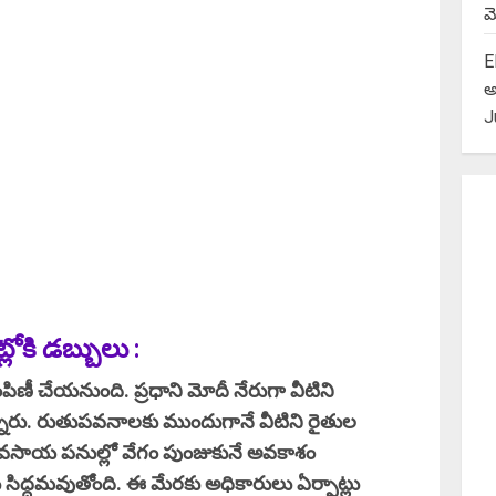
మె
E
అ
J
లోకి డబ్బులు :
పిణీ చేయనుంది. ప్రధాని మోదీ నేరుగా వీటిని
న్నారు. రుతుపవనాలకు ముందుగానే వీటిని రైతుల
 వ్యవసాయ పనుల్లో వేగం పుంజుకునే అవకాశం
ిద్దమవుతోంది. ఈ మేరకు అధికారులు ఏర్పాట్లు