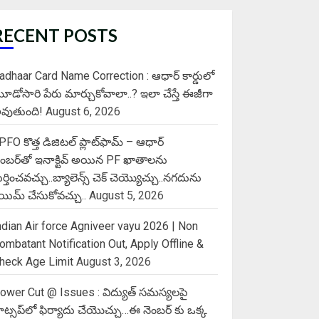
RECENT POSTS
adhaar Card Name Correction : ఆధార్ కార్డులో
ూడోసారి పేరు మార్చుకోవాలా..? ఇలా చేస్తే ఈజీగా
వుతుంది!
August 6, 2026
PFO కొత్త డిజిటల్ ప్లాట్‌ఫామ్‌ – ఆధార్
ెంబర్‌తో ఇనాక్టివ్ అయిన PF ఖాతాలను
ుర్తించవచ్చు..బ్యాలెన్స్ చెక్ చెయ్యొచ్చు..నగదును
్లెయిమ్ చేసుకోవచ్చు..
August 5, 2026
ndian Air force Agniveer vayu 2026 | Non
ombatant Notification Out, Apply Offline &
heck Age Limit
August 3, 2026
ower Cut @ Issues : విద్యుత్ సమస్యలపై
ాట్సప్‌లో ఫిర్యాదు చేయొచ్చు…ఈ నెంబర్ కు ఒక్క