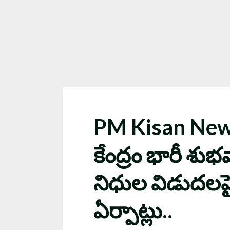
PM Kisan New 
కేంద్రం భారీ శుభవ
నిధుల విడుదలపై 
ఏర్పాట్లు..