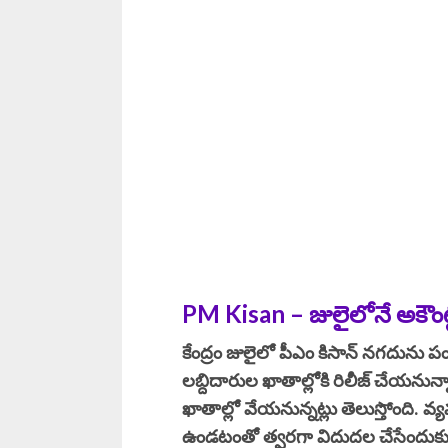
PM Kisan
– జులైలోనే అకౌంట్
కేంద్రం జులైలో పీఎం కిసాన్ నగదును పం
లబ్దిదారుల ఖాతాల్లోకి రిలీజ్ చేయను
ఖాతాల్లో వేయనున్నట్లు తెలుస్తోంది.
ఉండటంతో త్వరగా విదుదల చేసేందుకు స