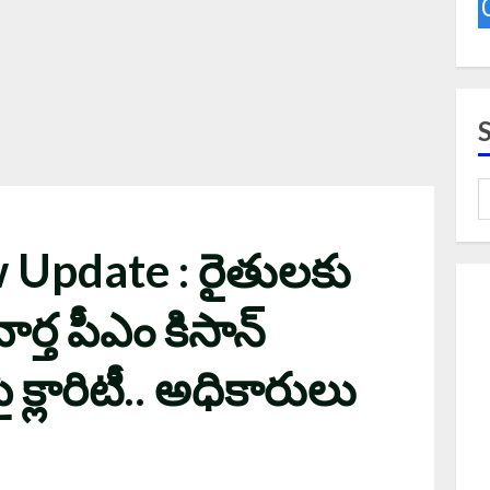
Update : రైతులకు
ార్త పీఎం కిసాన్
క్లారిటీ.. అధికారులు