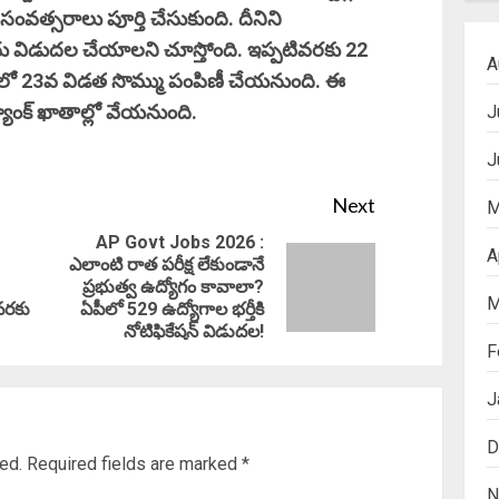
2 సంవత్సరాలు పూర్తి చేసుకుంది. దీనిని
ు విడుదల చేయాలని చూస్తోంది. ఇప్పటివరకు 22
A
లలో 23వ విడత సొమ్ము పంపిణీ చేయనుంది. ఈ
యాంక్ ఖాతాల్లో వేయనుంది.
J
J
Next
M
AP Govt Jobs 2026 :
A
ఎలాంటి రాత పరీక్ష లేకుండానే
Previous
Next
ప్రభుత్వ ఉద్యోగం కావాలా?
M
 వరకు
ఏపీలో 529 ఉద్యోగాల భర్తీకి
post:
post:
నోటిఫికేషన్ విడుదల!
F
J
D
ed.
Required fields are marked
*
N