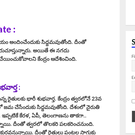
te :
 సాయం అందించేందుకు సిద్దమవుతోంది. దీంతో
రుచూస్తున్నారు. అయితే ఈ నగదు
F
ేయించుకోవాలని కేంద్రం ఆదేశించింది.
E
వార్త :
న రైతులకు భారీ శుభవార్త. కేంద్రం త్వరలోనే 23వ
ో జమ చేసేందుకు సిద్దమవుతోంది. దేశంలో నైరుతి
. ఇప్పటికే కేరళ, ఏపీ, తెలంగాణను తాకగా..
ున్నాయి. దీంతో త్వరలో తొలకరి పలకరించనుంది.
ాలు కురవనున్నాయి. దీంతో రైతులు పంటల సాగుకు